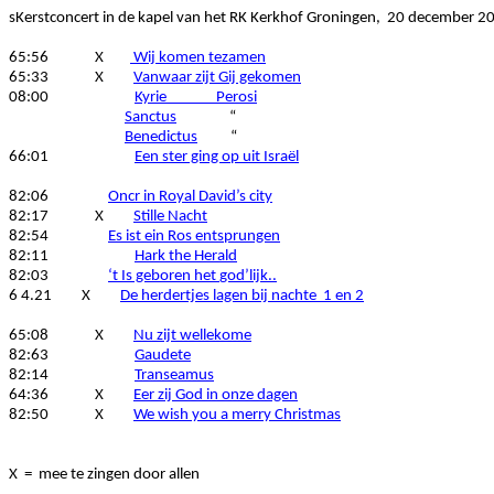
sKerstconcert
in de kapel van het RK Kerkhof Groningen, 20 december 2
65:56 X
Wij komen tezamen
65:33 X
Vanwaar
zijt
Gij gekomen
08:00
Kyrie
Perosi
Sanctus
“
Benedictus
“
66:01
Een ster ging op uit Israël
82:06
Oncr
in Royal
David’s
city
82:17 X
Stille Nacht
82:54
Es
ist
ein
Ros
entsprungen
82:11
Hark the Herald
82:03
‘t Is geboren het
god’lijk
..
6 4.21 X
De herdertjes lagen bij
nachte
1 en 2
65:08 X
Nu
zijt
wellekome
82:63
Gaudete
82:14
Transeamus
64:36 X
Eer zij God in onze dagen
82:50 X
We wish you a merry Christmas
X = mee te zingen door allen