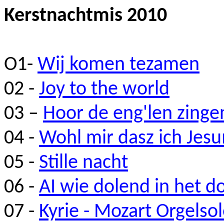
Kerstnachtmis 2010
O1-
Wij komen tezamen
02 -
Joy
to the
world
03 –
Hoor de
eng'len
zinge
04 -
Wohl
mir
dasz
ich
Jes
05 -
Stille nacht
06 -
AI wie dolend in het d
07 -
Kyrie - Mozart Orgels