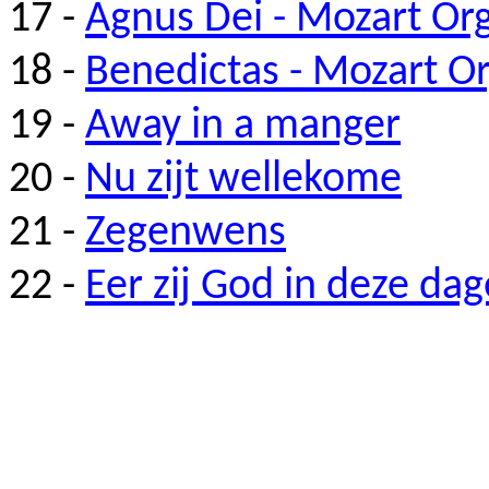
17 -
Agnus Dei - Mozart Or
18 -
Benedictas
- Mozart
Or
19 -
Away
in a
manger
20 -
Nu
zijt
wellekome
21 -
Zegenwens
22 -
Eer zij God in deze da