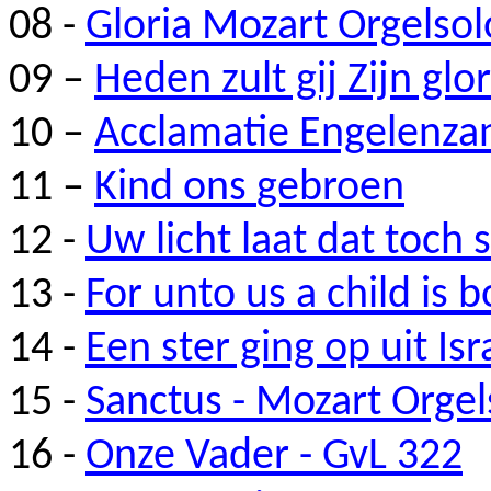
08 -
Gloria Mozart Orgelso
09 –
Heden zult gij Zijn gl
10 –
Acclamatie Engelenza
11 –
Kind ons
gebroen
12 -
Uw licht laat dat toch 
13 -
For
unto
us
a
child
is
b
14 -
Een ster ging op uit Isr
15 -
Sanctus
- Mozart Orge
16 -
Onze Vader -
GvL
322