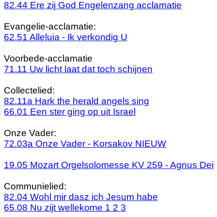
82.44 Ere zij God Engelenzang acclamatie
Evangelie-acclamatie:
62.51
Alleluia
- Ik verkondig U
Voorbede-acclamatie
71.11 Uw licht laat dat toch schijnen
Collectelied:
82.11a Hark the herald angels sing
66.01 Een ster ging op uit Israel
Onze Vader:
72.03a Onze Vader -
Korsakov
NIEUW
19.05 Mozart
Orgelsolomesse
KV 259 -
Agnus
Dei
Communielied:
82.04 Wohl mir
dasz
ich
Jesum
habe
65.08 Nu
zijt
wellekome
1 2 3