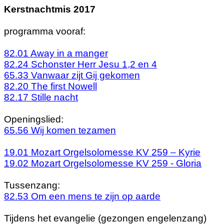
Kerstnachtmis 2017
programma vooraf:
82.01 Away in a manger
82.24
Schonster
Herr
Jesu
1,2 en 4
65.33 Vanwaar
zijt
Gij gekomen
82.20 The
first
Nowell
82.17 Stille
nacht
Openingslied:
65.56 Wij komen tezamen
19.01 Mozart
Orgelsolomesse
KV 259 – Kyrie
19.02 Mozart
Orgelsolomesse
KV 259 - Gloria
Tussenzang:
82.53 Om een mens te zijn op aarde
Tijdens het evangelie (gezongen engelenzang)