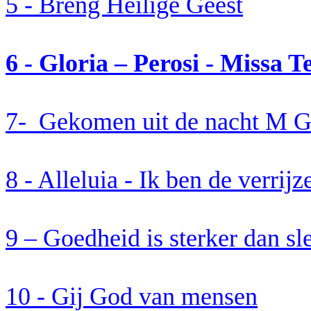
5 - Breng Heilige Geest
6 - Gloria –
Perosi
-
Missa
T
7-
Gekomen uit de nacht M
G
8 -
Alleluia
- Ik ben de verrijz
9 – Goedheid is sterker dan s
10 -
Gij
God van
mensen