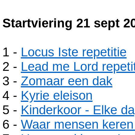
Startviering 21 sept 2
1
-
Locus Iste repetitie
2
-
Lead me Lord repeti
3
-
Zomaar een dak
4
-
Kyrie eleison
5
-
Kinderkoor - Elke da
6
-
Waar mensen keren 