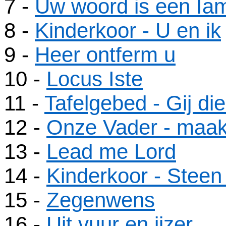
7
-
Uw woord is een Ia
8
-
Kinderkoor - U en ik
9
-
Heer ontferm u
10 -
Locus Iste
11 -
Tafelgebed - Gij d
12 -
Onze Vader - maak
13 -
Lead me Lord
14 -
Kinderkoor - Steen
15 -
Zegenwens
16 -
Uit vuur en ijzer